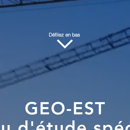
Défilez en bas
GEO-EST
u d'étude spéc