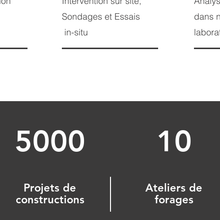
tion
Intervention sur site,
Analys
Sondages et Essais
dans n
in-situ
labora
5000
10
Projets de
Ateliers de
constructions
forages