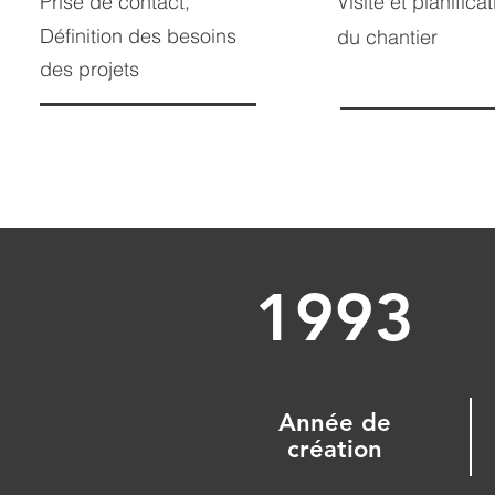
Prise de contact,
Visite et planifica
Définition des besoins
du chantier
des projets
1993
Année de
création