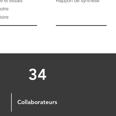
e et essais
Rapport de synthèse
otre
toire
34
Collaborateurs