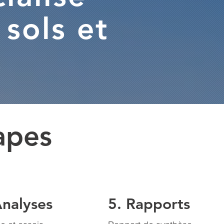
 sols et
s
apes
Analyses
5. Rapports